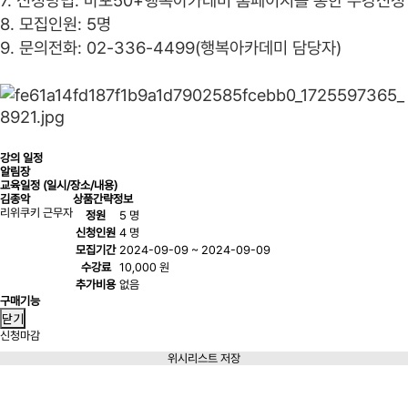
7. 신청방법: 마포50+행복아카데미 홈페이지를 통한 수강신청
8. 모집인원: 5명
9. 문의전화: 02-336-4499(행복아카데미 담당자)
강의 일정
알림장
교육일정 (일시/장소/내용)
김종악
상품간략정보
리위쿠키 근무자
정원
5 명
신청인원
4 명
모집기간
2024-09-09 ~ 2024-09-09
수강료
10,000 원
추가비용
없음
구매기능
닫기
신청마감
위시리스트 저장
신청마감