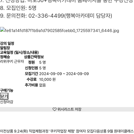
7. 신청방법: 마포50+행복아카데미 홈페이지를 통한 수강신청
8. 모집인원: 5명
9. 문의전화: 02-336-4499(행복아카데미 담당자)
강의 일정
알림장
교육일정 (일시/장소/내용)
정혜승
상품간략정보
리위쿠키 근무자
정원
5 명
신청인원
5 명
모집기간
2024-09-09 ~ 2024-09-09
수강료
10,000 원
추가비용
없음
구매기능
닫기
신청마감
위시리스트 저장
신청마감
이전상품
9.24(화) 직업체험과정 '쿠키작업장 체험' 참여자 모집
다음상품
9월 원데이클래스